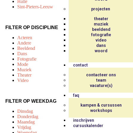
Halle
Sint-Pieters-Leeuw
projecten
theater
muziek
FILTER OP DISCIPLINE
beeldend
fotografie
Acteren
video
Andere
dans
Beeldend
woord
Dans
Fotografie
Mode
contact
Muziek
Theater
contacteer ons
Video
team
vacature(s)
faq
FILTER OP WEEKDAG
kampen & cursussen
workshops
Dinsdag
Donderdag
inschrijven
Maandag
cursuskalender
Vrijdag
Woensdag