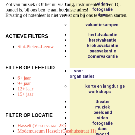
video
Zot van muziek? Of het nu via zang, instrumenten of een Dj-
fotografie
paneel is, bij ons ben je aan het juiste adres!
dans
Ervaring of notenleer is niet vereist om bij ons te kunnen starten.
vakantiekampen
herfstvakantie
ACTIEVE FILTERS
kerstvakantie
krokusvakantie
Sint-Pieters-Leeuw
paasvakantie
zomervakantie
FILTER OP LEEFTIJD
voor
organisaties
6+ jaar
9+ jaar
korte en langdurige
12+ jaar
workshops
15+ jaar
theater
muziek
beeldend
FILTER OP LOCATIE
video
fotografie
Hasselt (Vissersstraat 2E)
dans
Modemuseum Hasselt (Gasthuisstraat 11)
woord