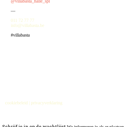
@villabasta_halle_spl
—
011 72 77 77
info@villabasta.be
#villabasta
cookiebeleid
|
privacyverklaring
Schrijf je in op de wachtlijst
We informeren je als er plaatsen