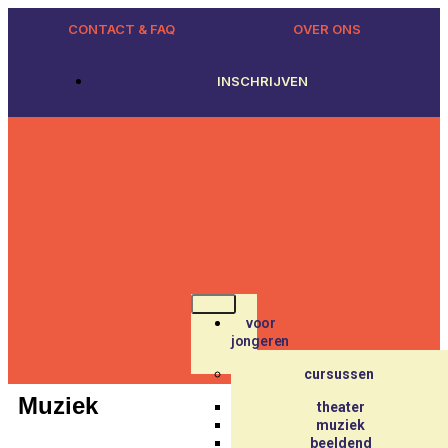
CONTACT & FAQ
OVER ONS
INSCHRIJVEN
voor
jongeren
cursussen
Muziek
theater
muziek
beeldend