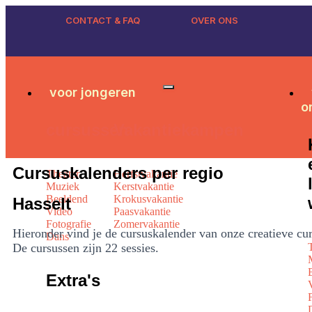
CONTACT & FAQ
OVER ONS
voor jongeren
o
cursussen
Vakantiekampen
Cursuskalenders per regio
Theater
Herfstvakantie
Muziek
Kerstvakantie
Beeldend
Krokusvakantie
Hasselt
Video
Paasvakantie
Fotografie
Zomervakantie
Hieronder vind je de cursuskalender van onze creatieve cu
Dans
De cursussen zijn 22 sessies.
Extra's