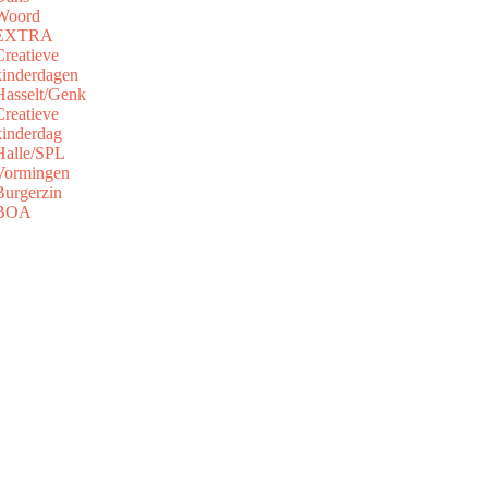
Woord
EXTRA
Creatieve
kinderdagen
Hasselt/Genk
Creatieve
kinderdag
Halle/SPL
Vormingen
Burgerzin
BOA