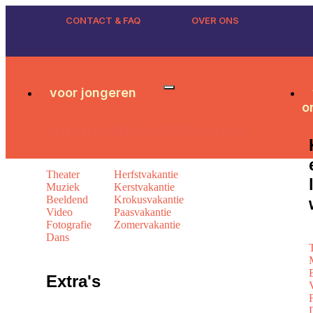
CONTACT & FAQ
OVER ONS
voor jongeren
o
cursussen
Vakantiekampen
Theater
Herfstvakantie
Muziek
Kerstvakantie
Beeldend
Krokusvakantie
Video
Paasvakantie
Fotografie
Zomervakantie
Dans
Extra's