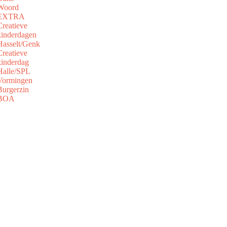
Woord
EXTRA
Creatieve
kinderdagen
Hasselt/Genk
Creatieve
kinderdag
Halle/SPL
Vormingen
Burgerzin
BOA