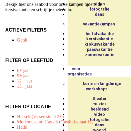
video
Bekijk hier ons aanbod voor onze kampen tijdens de
fotografie
kerstvakantie en schrijf je meteen in.
dans
vakantiekampen
ACTIEVE FILTERS
herfstvakantie
kerstvakantie
Genk
krokusvakantie
paasvakantie
zomervakantie
FILTER OP LEEFTIJD
voor
6+ jaar
organisaties
9+ jaar
12+ jaar
korte en langdurige
15+ jaar
workshops
theater
muziek
FILTER OP LOCATIE
beeldend
video
Hasselt (Vissersstraat 2E)
fotografie
Modemuseum Hasselt (Gasthuisstraat 11)
dans
Halle
woord