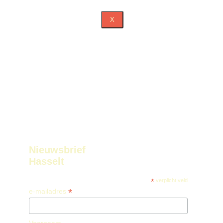
X
Nieuwsbrief
Hasselt
*
verplicht veld
*
e-mailadres
Voornaam