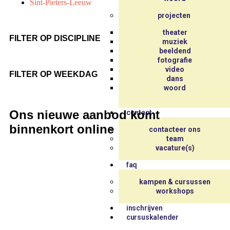
Sint-Pieters-Leeuw
projecten
theater
FILTER OP DISCIPLINE
muziek
beeldend
fotografie
video
FILTER OP WEEKDAG
dans
woord
Ons nieuwe aanbod komt
contact
binnenkort online
contacteer ons
team
vacature(s)
faq
kampen & cursussen
workshops
inschrijven
cursuskalender