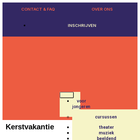
CONTACT & FAQ
OVER ONS
INSCHRIJVEN
voor
jongeren
cursussen
Kerstvakantie
theater
muziek
beeldend