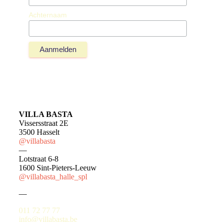
Achternaam
VILLA BASTA
Vissersstraat 2E
3500 Hasselt
@villabasta
—
Lotstraat 6-8
1600 Sint-Pieters-Leeuw
@villabasta_halle_spl
—
011 72 77 77
info@villabasta.be