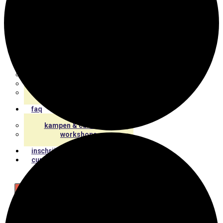
fotografie
video
dans
woord
contact
contacteer ons
team
vacature(s)
faq
kampen & cursussen
workshops
inschrijven
cursuskalender
X