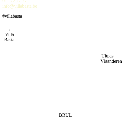
011 72 77 77
info@villabasta.be
#villabasta
Villa
Basta
Uitpas
Vlaanderen
BRUL