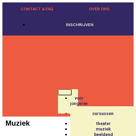
CONTACT & FAQ
OVER ONS
INSCHRIJVEN
voor
jongeren
cursussen
Muziek
theater
muziek
beeldend