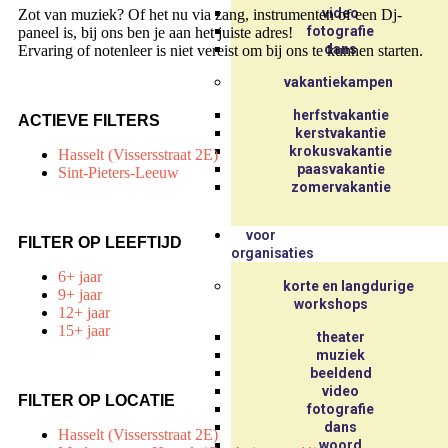
video
Zot van muziek? Of het nu via zang, instrumenten of een Dj-
fotografie
paneel is, bij ons ben je aan het juiste adres!
dans
Ervaring of notenleer is niet vereist om bij ons te kunnen starten.
vakantiekampen
herfstvakantie
ACTIEVE FILTERS
kerstvakantie
krokusvakantie
Hasselt (Vissersstraat 2E)
paasvakantie
Sint-Pieters-Leeuw
zomervakantie
voor
FILTER OP LEEFTIJD
organisaties
6+ jaar
korte en langdurige
9+ jaar
workshops
12+ jaar
15+ jaar
theater
muziek
beeldend
video
FILTER OP LOCATIE
fotografie
dans
Hasselt (Vissersstraat 2E)
woord