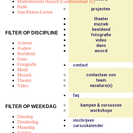
Modemuseum Hasselt (Gasthuisstraat 11)
Halle
projecten
Sint-Pieters-Leeuw
theater
muziek
beeldend
FILTER OP DISCIPLINE
fotografie
video
Acteren
dans
Andere
woord
Beeldend
Dans
Fotografie
contact
Mode
Muziek
contacteer ons
Theater
team
Video
vacature(s)
faq
kampen & cursussen
FILTER OP WEEKDAG
workshops
Dinsdag
inschrijven
Donderdag
cursuskalender
Maandag
Vrijdag