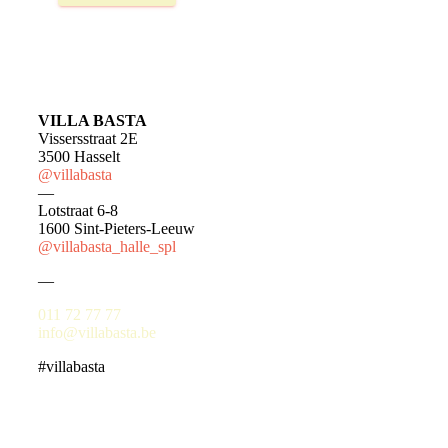
VILLA BASTA
Vissersstraat 2E
3500 Hasselt
@villabasta
—
Lotstraat 6-8
1600 Sint-Pieters-Leeuw
@villabasta_halle_spl
—
011 72 77 77
info@villabasta.be
#villabasta