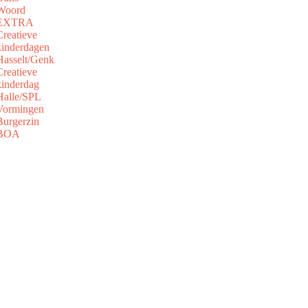
Woord
EXTRA
Creatieve
kinderdagen
Hasselt/Genk
Creatieve
kinderdag
Halle/SPL
Vormingen
Burgerzin
BOA