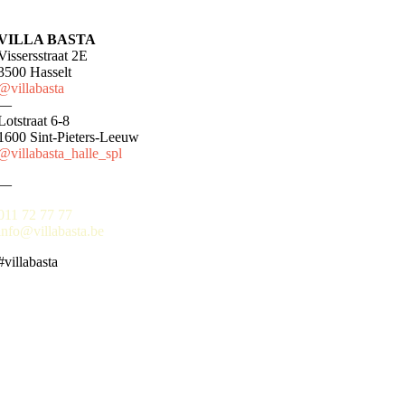
VILLA BASTA
Vissersstraat 2E
3500 Hasselt
@villabasta
—
Lotstraat 6-8
1600 Sint-Pieters-Leeuw
@villabasta_halle_spl
—
011 72 77 77
info@villabasta.be
#villabasta