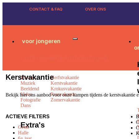
CONTACT & FAQ
OVER ONS
voor jongeren
o
cursussen
Vakantiekampen
Kerstvakantie
Theater
Herfstvakantie
Muziek
Kerstvakantie
Beeldend
Krokusvakantie
Video
Paasvakantie
Bekijk hier ons aanbod voor onze kampen tijdens de kerstvakantie en
Fotografie
Zomervakantie
Dans
ACTIEVE FILTERS
C
Extra's
Genk
C
Halle
K
6+ jaar