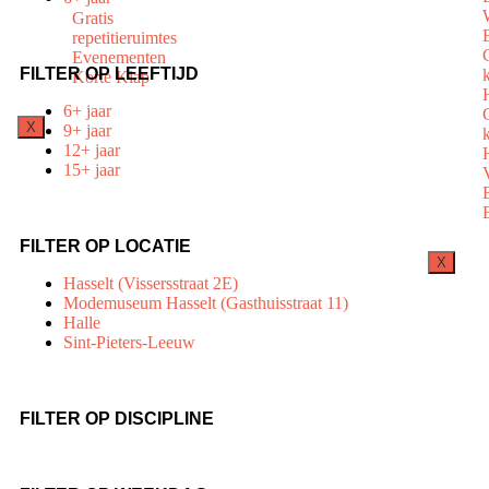
Gratis
repetitieruimtes
Evenementen
FILTER OP LEEFTIJD
Korte Klap
6+ jaar
X
9+ jaar
12+ jaar
15+ jaar
FILTER OP LOCATIE
X
Hasselt (Vissersstraat 2E)
Modemuseum Hasselt (Gasthuisstraat 11)
Halle
Sint-Pieters-Leeuw
FILTER OP DISCIPLINE