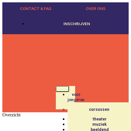
CONTACT & FAQ
OVER ONS
INSCHRIJVEN
voor
jongeren
cursussen
Overzicht
theater
muziek
beeldend