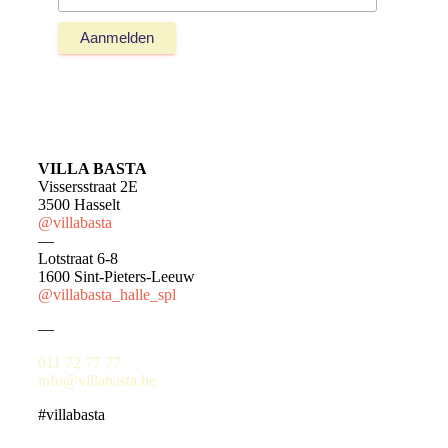
VILLA BASTA
Vissersstraat 2E
3500 Hasselt
@villabasta
—
Lotstraat 6-8
1600 Sint-Pieters-Leeuw
@villabasta_halle_spl
—
011 72 77 77
info@villabasta.be
#villabasta