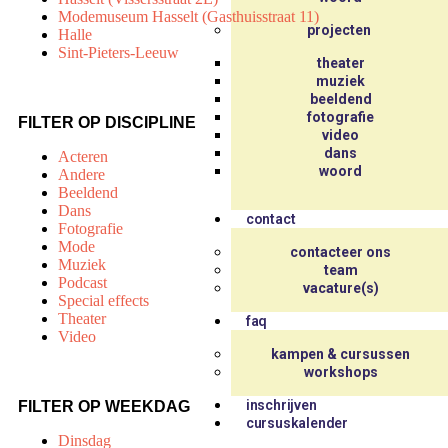
Modemuseum Hasselt (Gasthuisstraat 11)
projecten
Halle
Sint-Pieters-Leeuw
theater
muziek
beeldend
fotografie
FILTER OP DISCIPLINE
video
dans
Acteren
woord
Andere
Beeldend
Dans
contact
Fotografie
Mode
contacteer ons
Muziek
team
Podcast
vacature(s)
Special effects
Theater
faq
Video
kampen & cursussen
workshops
inschrijven
FILTER OP WEEKDAG
cursuskalender
Dinsdag