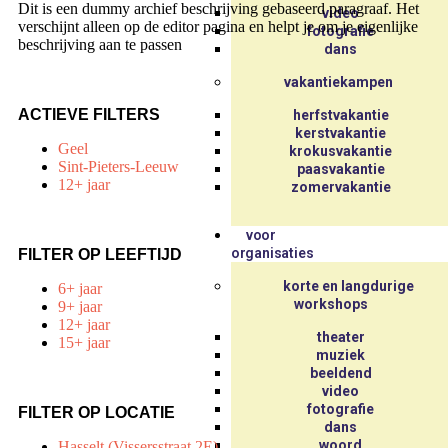
Dit is een dummy archief beschrijving gebaseerd paragraaf. Het
video
verschijnt alleen op de editor pagina en helpt je om je eigenlijke
fotografie
beschrijving aan te passen
dans
vakantiekampen
ACTIEVE FILTERS
herfstvakantie
kerstvakantie
Geel
krokusvakantie
Sint-Pieters-Leeuw
paasvakantie
12+ jaar
zomervakantie
voor
organisaties
FILTER OP LEEFTIJD
korte en langdurige
6+ jaar
workshops
9+ jaar
12+ jaar
theater
15+ jaar
muziek
beeldend
video
fotografie
FILTER OP LOCATIE
dans
woord
Hasselt (Vissersstraat 2E)